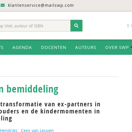
klantenservice@mailswp.com
WS
AGENDA
DOCENTEN
AUTEURS
OVER SWP
in bemiddeling
transformatie van ex-partners in
-ouders en de kindermomenten in
ling
 Hendriks
Cees van Leuven