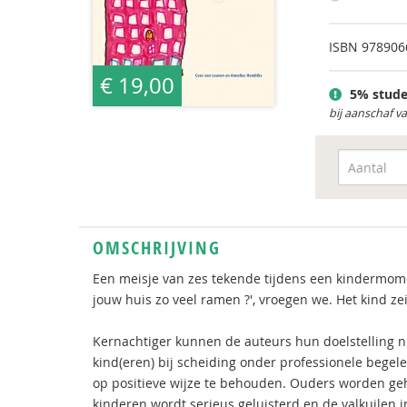
ISBN
978906
€ 19,00
5% stude
bij aanschaf v
OMSCHRIJVING
Een meisje van zes tekende tijdens een kindermom
jouw huis zo veel ramen ?', vroegen we. Het kind z
Kernachtiger kunnen de auteurs hun doelstelling n
kind(eren) bij scheiding onder professionele bege
op positieve wijze te behouden. Ouders worden ge
kinderen wordt serieus geluisterd en de valkuilen