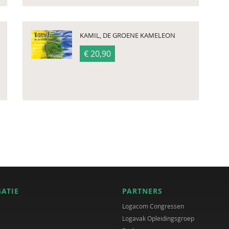
KAMIL, DE GROENE KAMELEON
€ 20,90
GATIE
PARTNERS
Logacom Congressen
Logavak Opleidingsgroep