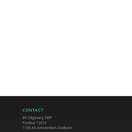
CONTACT
BV Uitgeverij SWP
Postbus 12010
1100 AA Amsterdam-Zuidoost