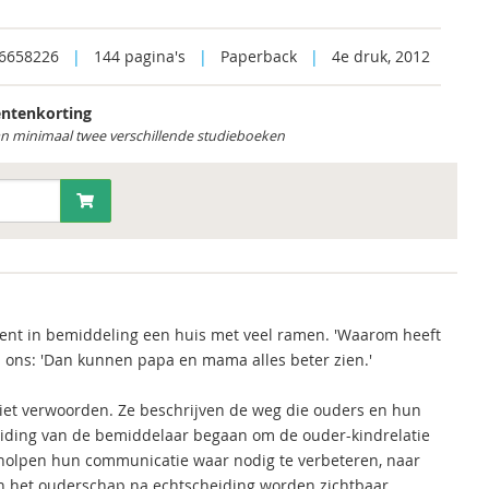
6658226
|
144 pagina's
|
Paperback
|
4e druk, 2012
ntenkorting
an minimaal twee verschillende studieboeken
ent in bemiddeling een huis met veel ramen. 'Waarom heeft
ei ons: 'Dan kunnen papa en mama alles beter zien.'
iet verwoorden. Ze beschrijven de weg die ouders en hun
leiding van de bemiddelaar begaan om de ouder-kindrelatie
holpen hun communicatie waar nodig te verbeteren, naar
 in het ouderschap na echtscheiding worden zichtbaar