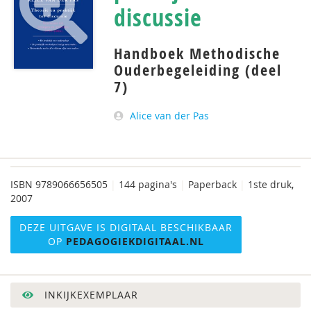
discussie
Handboek Methodische
Ouderbegeleiding (deel
7)
Alice van der Pas
ISBN
9789066656505
|
144 pagina's
|
Paperback
|
1ste druk,
2007
DEZE UITGAVE IS DIGITAAL BESCHIKBAAR
OP
PEDAGOGIEKDIGITAAL.NL
INKIJKEXEMPLAAR