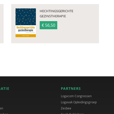
HECHTINGSGERICHTE
GEZINSTHERAPIE
€ 56,50
GATIE
PARTNERS
Logacom Congressen
Logavak Opleidingsgroep
en
Zesbee