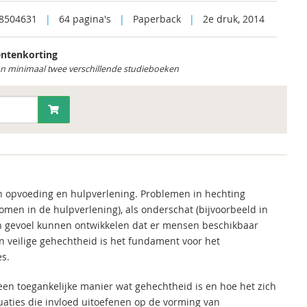
8504631
|
64 pagina's
|
Paperback
|
2e druk, 2014
ntenkorting
an minimaal twee verschillende studieboeken
in opvoeding en hulpverlening. Problemen in hechting
omen in de hulpverlening), als onderschat (bijvoorbeeld in
en gevoel kunnen ontwikkelen dat er mensen beschikbaar
en veilige gehechtheid is het fundament voor het
es.
een toegankelijke manier wat gehechtheid is en hoe het zich
uaties die invloed uitoefenen op de vorming van