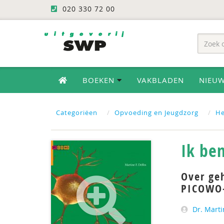
020 330 72 00
BOEKEN
VAKBLADEN
NIEU
Categoriëen
Opvoeding en Jeugdzorg
He
Ik be
Over ge
PICOWO-
Dr. Marti