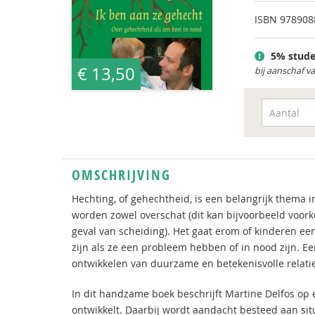
ISBN
978908
5% stude
€ 13,50
bij aanschaf v
OMSCHRIJVING
Hechting, of gehechtheid, is een belangrijk thema 
worden zowel overschat (dit kan bijvoorbeeld voork
geval van scheiding). Het gaat erom of kinderen e
zijn als ze een probleem hebben of in nood zijn. E
ontwikkelen van duurzame en betekenisvolle relati
In dit handzame boek beschrijft Martine Delfos op 
ontwikkelt. Daarbij wordt aandacht besteed aan sit