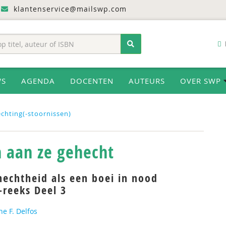
klantenservice@mailswp.com
WS
AGENDA
DOCENTEN
AUTEURS
OVER SWP
chting(-stoornissen)
n aan ze gehecht
hechtheid als een boei in nood
reeks Deel 3
ne F. Delfos