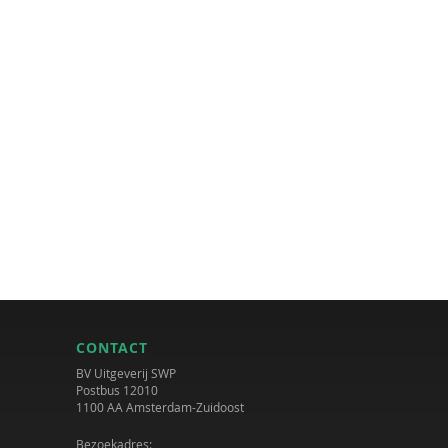
CONTACT
BV Uitgeverij SWP
Postbus 12010
1100 AA Amsterdam-Zuidoost
Bezoekadres: