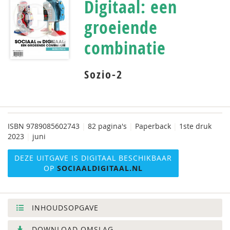
Digitaal: een
groeiende
combinatie
Sozio-2
ISBN
9789085602743
|
82 pagina's
|
Paperback
|
1ste druk
2023
|
juni
DEZE UITGAVE IS DIGITAAL BESCHIKBAAR
OP
SOCIAALDIGITAAL.NL
INHOUDSOPGAVE
DOWNLOAD OMSLAG