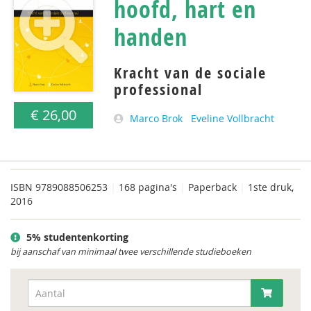
hoofd, hart en
handen
Kracht van de sociale
professional
€ 26,00
Marco Brok
Eveline Vollbracht
ISBN
9789088506253
|
168 pagina's
|
Paperback
|
1ste druk,
2016
5% studentenkorting
bij aanschaf van minimaal twee verschillende studieboeken