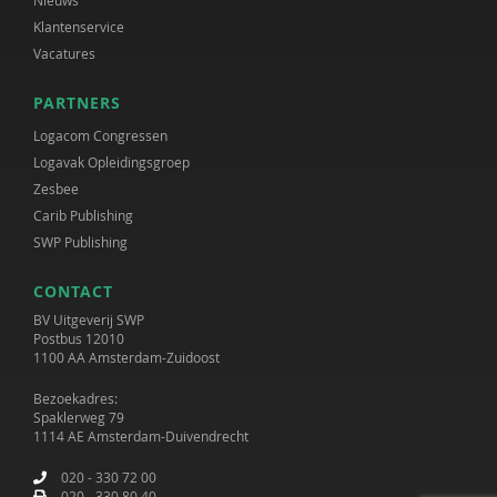
Nieuws
Klantenservice
Vacatures
PARTNERS
Logacom Congressen
Logavak Opleidingsgroep
Zesbee
Carib Publishing
SWP Publishing
CONTACT
BV Uitgeverij SWP
Postbus 12010
1100 AA Amsterdam-Zuidoost
Bezoekadres:
Spaklerweg 79
1114 AE Amsterdam-Duivendrecht
020 - 330 72 00
020 - 330 80 40