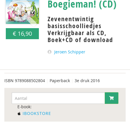
Boegieman! (CD)
Zevenentwintig
basisschoolliedjes
Verkrijgbaar als CD,
€ 16,90
Boek+CD of download
Jeroen Schipper
ISBN
9789088502804
|
Paperback
|
3e druk 2016
E-book:
IBOOKSTORE