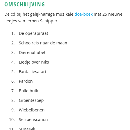
OMSCHRIJVING
De cd bij het gelijknamige muzikale
doe-boek
met 25 nieuwe
liedjes van Jeroen Schipper.
De operapiraat
Schoolreis naar de maan
Dierenalfabet
Liedje over niks
Fantasiesafari
Pardon
Bolle buik
Groentesoep
Wiebelbenen
Seizoenscanon
Super-ik