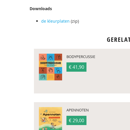
Downloads
de kleurplaten
(zip)
GERELA
BODYPERCUSSIE
€ 41,90
APENNOTEN
€ 29,00