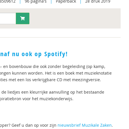
8509612
|
96 pagina's
|
Paperback
|
2e druk 2019
naf nu ook op Spotify!
n- en bovenbouw die ook zonder begeleiding (op kamp,
ongen kunnen worden. Het is een boek met muzieknotatie
aties met een los verkrijgbare CD met meezingversie.
jn de liedjes een kleurrijke aanvulling op het bestaande
piratiebron voor het muziekonderwijs.
pper? Geef u dan op voor zijn
nieuwsbrief Muzikale Zaken
.