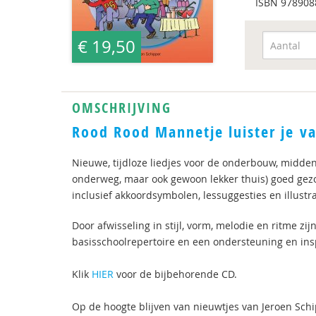
ISBN
978908
€ 19,50
OMSCHRIJVING
Rood Rood Mannetje luister je va
Nieuwe, tijdloze liedjes voor de onderbouw, midde
onderweg, maar ook gewoon lekker thuis) goed gez
inclusief akkoordsymbolen, lessuggesties en illustr
Door afwisseling in stijl, vorm, melodie en ritme zi
basisschoolrepertoire en een ondersteuning en ins
Klik
HIER
voor de bijbehorende CD.
Op de hoogte blijven van nieuwtjes van Jeroen Schi