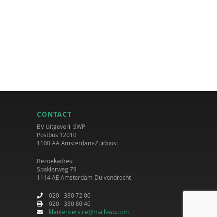
CONTACT
BV Uitgeverij SWP
Postbus 12010
1100 AA Amsterdam-Zuidoost
Bezoekadres:
Spaklerweg 79
1114 AE Amsterdam-Duivendrecht
020 - 330 72 00
020 - 330 80 40
klantenservice@mailswp.com