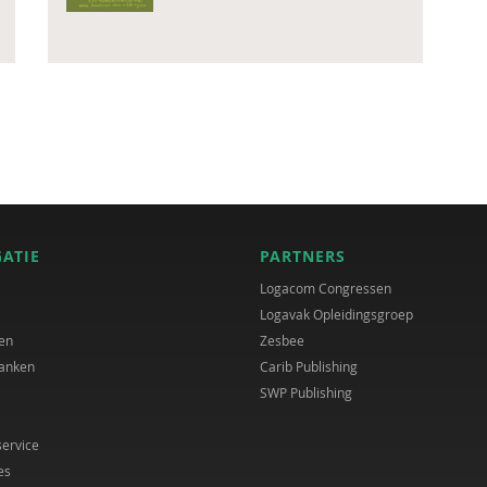
GATIE
PARTNERS
Logacom Congressen
Logavak Opleidingsgroep
en
Zesbee
anken
Carib Publishing
SWP Publishing
service
es