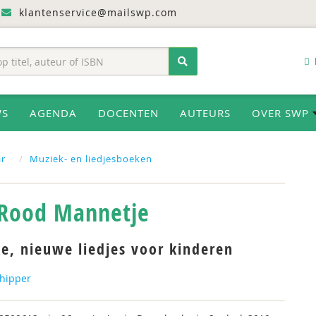
klantenservice@mailswp.com
WS
AGENDA
DOCENTEN
AUTEURS
OVER SWP
ar
Muziek- en liedjesboeken
Rood Mannetje
ke, nieuwe liedjes voor kinderen
chipper