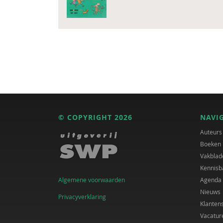
© COPYRIGHT 2026
NAVI
Auteurs
Boeken
Vakblad
Kennisb
Algemene voorwaarden
Agenda
Nieuws
Privacyverklaring
Klanten
Vacatur