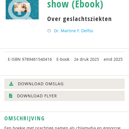
show (Ebook)
Over geslachtsziekten
Dr. Martine F. Delfos
|
E-ISBN 9789461540416
|
E-book
|
2e druk 2025
|
eind 2025
DOWNLOAD OMSLAG
DOWNLOAD FLYER
OMSCHRIJVING
Een boekje met prachtige namen als chlamydia en gonorroe,