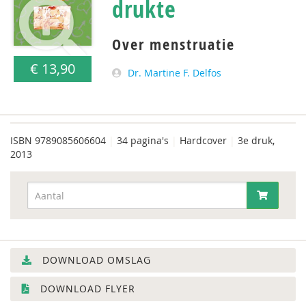
drukte
Over menstruatie
€ 13,90
Dr. Martine F. Delfos
ISBN
9789085606604
|
34 pagina's
|
Hardcover
|
3e druk,
2013
DOWNLOAD OMSLAG
DOWNLOAD FLYER