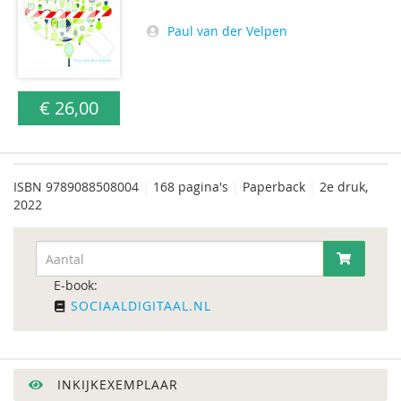
Paul van der Velpen
€ 26,00
ISBN
9789088508004
|
168 pagina's
|
Paperback
|
2e druk,
2022
E-book:
SOCIAALDIGITAAL.NL
INKIJKEXEMPLAAR