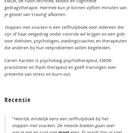
EMDR, de Flash-techniek, Woosh en cognitieve
gedragstherapie. Hiermee kun je binnen vijftien minuten van
je gevoel van ‘craving’ afkomen.
Stoppen met snacken
is een zelfhulpboek voor iedereen die
zijn of haar eetgedrag onder controle wil krijgen en een gids
voor diëtisten, psychologen, voedingscoaches en therapeuten
die anderen bij hun eetproblemen willen begeleiden.
Carien Karsten is psycholoog-psychotherapeut, EMDR-
practitioner en Flash-therapeut en geeft trainingen over
preventie van stress en burn-out.
Recensie
''
Heerlijk, eindelijk eens een zelfhulpboek bij het
stoppen met snacken. De meeste boeken gaan over
wat je wel en juist niet
moet
eten. Er wordt dan al snel