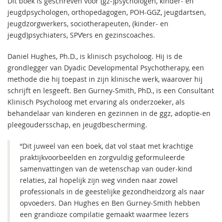
Dit boek is geschreven voor (gz-)psychologen, kinder- en
jeugdpsychologen, orthopedagogen, POH-GGZ, jeugdartsen,
jeugdzorgwerkers, sociotherapeuten, (kinder- en
jeugd)psychiaters, SPV’ers en gezinscoaches.
Daniel Hughes, Ph.D., is klinisch psycholoog. Hij is de
grondlegger van Dyadic Developmental Psychotherapy, een
methode die hij toepast in zijn klinische werk, waarover hij
schrijft en lesgeeft. Ben Gurney-Smith, PhD., is een Consultant
Klinisch Psycholoog met ervaring als onderzoeker, als
behandelaar van kinderen en gezinnen in de ggz, adoptie-en
pleegoudersschap, en jeugdbescherming.
“Dit juweel van een boek, dat vol staat met krachtige
praktijkvoorbeelden en zorgvuldig geformuleerde
samenvattingen van de wetenschap van ouder-kind
relaties, zal hopelijk zijn weg vinden naar zowel
professionals in de geestelijke gezondheidzorg als naar
opvoeders. Dan Hughes en Ben Gurney-Smith hebben
een grandioze compilatie gemaakt waarmee lezers