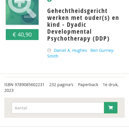
Gehechtheidsgericht
werken met ouder(s) en
kind - Dyadic
Developmental
€ 40,90
Psychotherapy (DDP)
Daniel A. Hughes
Ben Gurney-
Smith
ISBN
9789085602231
|
232 pagina's
|
Paperback
|
1e druk,
2023