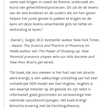
vaste voet krijgen in zowel de theorie, onderzoek als
kunst van gehechtheidsprocessen. Dit zal de de levens
van de vele kinderen en de ouders die om hen geven
helpen het juiste gevoel te pakken te krijgen en de
kans om deze levens-omarmende gids tot liefde en
verbinding te lezen.”
-Daniel J. Siegel
,
M.D. bestseller auteur New York Times
:
Aware: The Science and Practice of Presence
, en
mede-auteur van
The Power of Showing up: How
Parental presence shapes who our kids become and
How their Brains get wired
.
“Dit boek, dat ons meteen in het hart van het directe
werk brengt, is een vakkundige uitstalling van het zeer
invloedrijke DDP-model van Dan Hughes. Hughes is
een waarlijk meester op dit gebied, en zijn tekst is
informatief, goed geschreven en verlevendigd met
roerende casusbeschrijvingen. Het boek brengt
klinische ervaring met de hechtingstheorie,