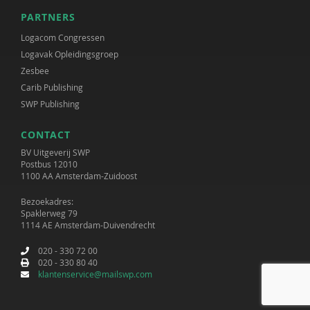
PARTNERS
Logacom Congressen
Logavak Opleidingsgroep
Zesbee
Carib Publishing
SWP Publishing
CONTACT
BV Uitgeverij SWP
Postbus 12010
1100 AA Amsterdam-Zuidoost
Bezoekadres:
Spaklerweg 79
1114 AE Amsterdam-Duivendrecht
020 - 330 72 00
020 - 330 80 40
klantenservice@mailswp.com