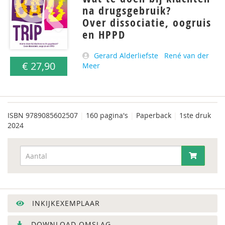
na drugsgebruik?
Over dissociatie, oogruis
en HPPD
Gerard Alderliefste
René van der
€ 27,90
Meer
ISBN
9789085602507
|
160 pagina's
|
Paperback
|
1ste druk
2024
INKIJKEXEMPLAAR
DOWNLOAD OMSLAG