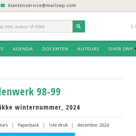
klantenservice@mailswp.com
WS
AGENDA
DOCENTEN
AUTEURS
OVER SWP
enwerk 98-99
ikke winternummer, 2024
na's
|
Paperback
|
1ste druk
|
december 2024