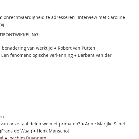
om onrechtvaardigheid te adresseren’. Interview met Caroline
oij
TIEONTWIKKELING
re benadering van werktijd ● Robert van Putten
. Een fenomenologische verkenning ● Barbara van der
en
 van onze taal delen we met primaten? ● Anne Marijke Schel
’ (Frans de Waal) ● Henk Manschot
aal ● Joachim Duyndam