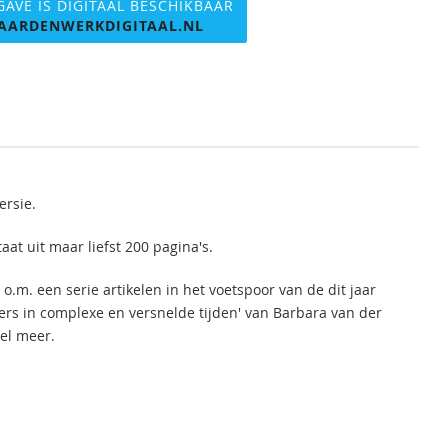
GAVE IS DIGITAAL BESCHIKBAAR
AARDENWERKDIGITAAL.NL
ersie.
 uit maar liefst 200 pagina's.
 o.m. een serie artikelen in het voetspoor van de dit jaar
ers in complexe en versnelde tijden' van Barbara van der
eel meer.