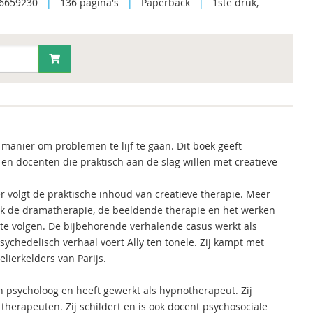
6659230
|
136 pagina's
|
Paperback
|
1ste druk,
 manier om problemen te lijf te gaan. Dit boek geeft
en docenten die praktisch aan de slag willen met creatieve
r volgt de praktische inhoud van creatieve therapie. Meer
k de dramatherapie, de beeldende therapie en het werken
a te volgen. De bijbehorende verhalende casus werkt als
sychedelisch verhaal voert Ally ten tonele. Zij kampt met
elierkelders van Parijs.
 psycholoog en heeft gewerkt als hypnotherapeut. Zij
 therapeuten. Zij schildert en is ook docent psychosociale