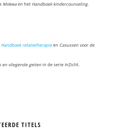
ek
Mokwa
en het
Handboek kindercounseling
.
Handboek relatietherapie
en
Casussen voor de
n en vliegende geiten
in de serie InZicht.
TEERDE TITELS