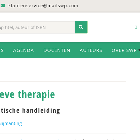
klantenservice@mailswp.com
WS
AGENDA
DOCENTEN
AUTEURS
OVER SWP
ieve therapie
tische handleiding
Nijmanting