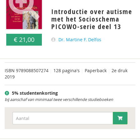
Introductie over autisme
met het Socioschema
PICOWO-serie deel 13
€ 21,00
Dr. Martine F. Delfos
ISBN
9789088507274
|
128 pagina's
|
Paperback
|
2e druk
2019
5% studentenkorting
bij aanschaf van minimaal twee verschillende studieboeken