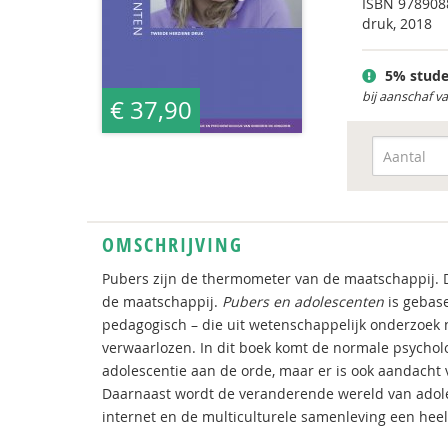
ISBN
978908
druk, 2018
5% stude
bij aanschaf v
€ 37,90
OMSCHRIJVING
Pubers zijn de thermometer van de maatschappij. Do
de maatschappij.
Pubers en adolescenten
is gebas
pedagogisch – die uit wetenschappelijk onderzoek 
verwaarlozen. In dit boek komt de normale psycholo
adolescentie aan de orde, maar er is ook aandacht 
Daarnaast wordt de veranderende wereld van adol
internet en de multiculturele samenleving een heel