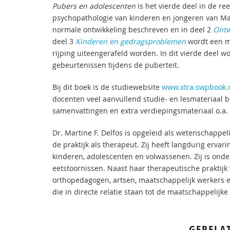
Pubers en adolescenten
is het vierde deel in de r
psychopathologie van kinderen en jongeren van Mar
normale ontwikkeling beschreven en in deel 2
Ontw
deel 3
Kinderen en gedragsproblemen
wordt een m
rijping uiteengerafeld worden. In dit vierde deel 
gebeurtenissen tijdens de puberteit.
Bij dit boek is de studiewebsite
www.xtra.swpbook.
docenten veel aanvullend studie- en lesmateriaal 
samenvattingen en extra verdiepingsmateriaal o.a. 
Dr. Martine F. Delfos is opgeleid als wetenschappe
de praktijk als therapeut. Zij heeft langdurig erv
kinderen, adolescenten en volwassenen. Zij is onde
eetstoornissen. Naast haar therapeutische praktijk 
orthopedagogen, artsen, maatschappelijk werkers e
die in directe relatie staan tot de maatschappelijk
GERELA