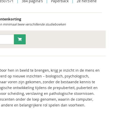
8507571
|
384 pagina's
|
Paperback
|
2e herziene
ntenkorting
an minimaal twee verschillende studieboeken
or hen in beeld te brengen, krijg je inzicht in de mens en
eerd op nieuwe inzichten – biologisch, psychologisch,
naar voren zijn gekomen, zonder de bestaande kennis te
gische ontwikkeling tijdens de prepuberteit, puberteit en
voor scheiding, verslaving en pathologische stoornissen.
escenten onder de loep genomen, waarin de computer,
 andere en belangrijkere rol spelen dan voorheen.