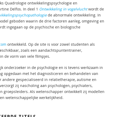
eeks Quadrologie ontwikkelingspsychologie en
tine Delfos. In deel 1
Ontwikkeling in vogelvlucht
wordt de
ikkelingspsychopathologie
de abnormale ontwikkeling. In
odel geboden waarin de drie factoren aanleg, omgeving en
wordt ingegaan op de psychische en biologische
com
ontwikkeld. Op de site is voor zowel studenten als
beschikbaar, zoals een aandachtspuntentrainer,
in de vorm van vele filmpjes.
lijk onderzoeker in de psychologie en is tevens werkzaam in
aring opgedaan met het diagnosticeren en behandelen van
r andere gespecialiseerd in relatietherapie, autisme en
verzorgt zij nascholing aan psychologen, psychiaters,
n groepsleiders. Als wetenschapper ontwikkelt zij modellen
e en wetenschappelijke werkelijkheid.
TEERDE TITELS