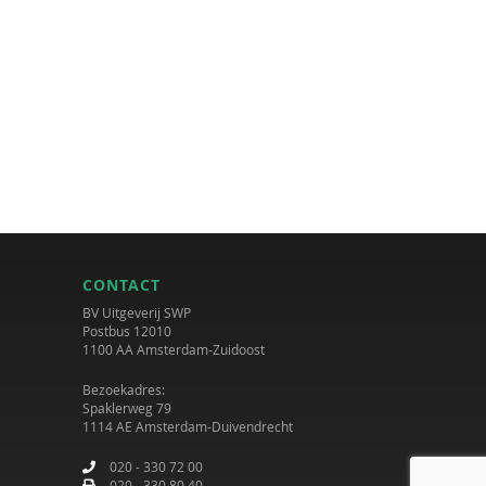
CONTACT
BV Uitgeverij SWP
Postbus 12010
1100 AA Amsterdam-Zuidoost
Bezoekadres:
Spaklerweg 79
1114 AE Amsterdam-Duivendrecht
020 - 330 72 00
020 - 330 80 40