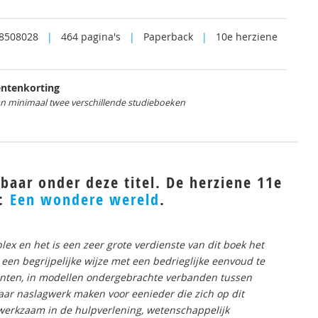
8508028
|
464 pagina's
|
Paperback
|
10e herziene
ntenkorting
an minimaal twee verschillende studieboeken
baar onder deze titel. De herziene 11e
:
Een wondere wereld
.
ex en het is een zeer grote verdienste van dit boek het
een begrijpelijke wijze met een bedrieglijke eenvoud te
spunten, in modellen ondergebrachte verbanden tussen
baar naslagwerk maken voor eenieder die zich op dit
 werkzaam in de hulpverlening, wetenschappelijk