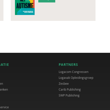
GATIE
PARTNERS
Logacom Congressen
Logavak Opleidingsgroep
en
Zesbee
anken
Carib Publishing
SWP Publishing
service