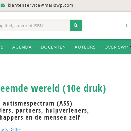
klantenservice@mailswp.com
WS
AGENDA
DOCENTEN
AUTEURS
OVER SWP
reemde wereld (10e druk)
t autismespectrum (ASS)
ers, partners, hulpverleners,
happers en de mensen zelf
ne F. Delfos