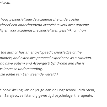
niveau.
de hoog gespecialiseerde academische onderzoeker
j schreef een onderhoudend overzichtswerk over autisme.
dig en voor academische specialisten geschikt om hun
 the author has an encyclopaedic knowledge of the
 models, and extensive personal experience as a clinician.
 who have autism and Asperger’s Syndrome and she is
 as increase understanding.
lse editie van
Een vreemde wereld.)
ele ontwikkeling van de jeugd aan de Hogeschool Edith Stein,
an Sarajevo, zelfstandig gevestigd psychologe, therapeute,