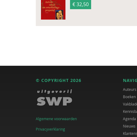
€ 32,50
© COPYRIGHT 2026
NAVI
Auteurs
Boeken
Vakblad
Kennisb
Algemene voorwaarden
Agenda
Nieuws
Privacyverklaring
Klanten