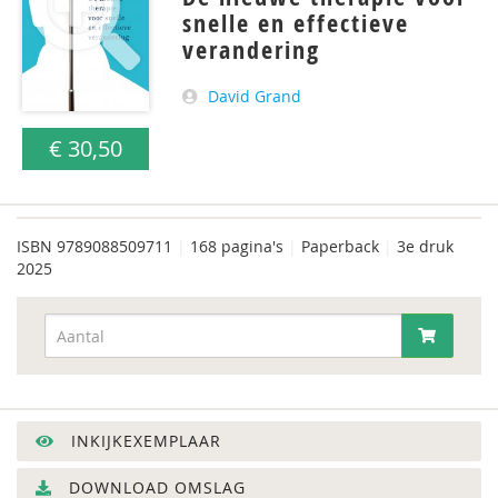
snelle en effectieve
verandering
David Grand
€ 30,50
ISBN
9789088509711
|
168 pagina's
|
Paperback
|
3e druk
2025
INKIJKEXEMPLAAR
DOWNLOAD OMSLAG