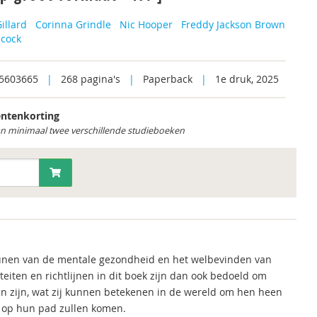
illard
Corinna Grindle
Nic Hooper
Freddy Jackson Brown
ncock
5603665
|
268 pagina's
|
Paperback
|
1e druk, 2025
ntenkorting
an minimaal twee verschillende studieboeken
teunen van de mentale gezondheid en het welbevinden van
eiten en richtlijnen in dit boek zijn dan ook bedoeld om
n zijn, wat zij kunnen betekenen in de wereld om hen heen
 op hun pad zullen komen.