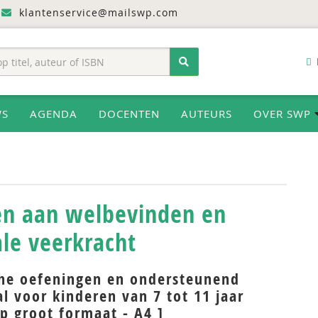
klantenservice@mailswp.com
WS
AGENDA
DOCENTEN
AUTEURS
OVER SWP
n aan welbevinden en
le veerkracht
che oefeningen en ondersteunend
l voor kinderen van 7 tot 11 jaar
p groot formaat - A4 ]