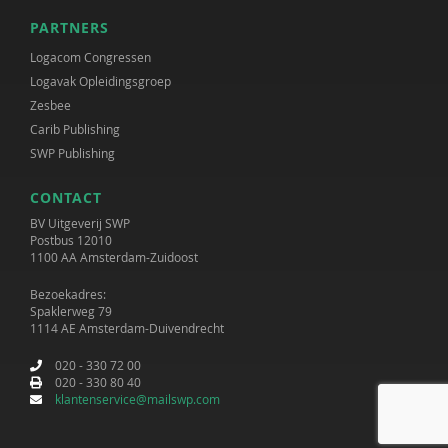
PARTNERS
Logacom Congressen
Logavak Opleidingsgroep
Zesbee
Carib Publishing
SWP Publishing
CONTACT
BV Uitgeverij SWP
Postbus 12010
1100 AA Amsterdam-Zuidoost
Bezoekadres:
Spaklerweg 79
1114 AE Amsterdam-Duivendrecht
020 - 330 72 00
020 - 330 80 40
klantenservice@mailswp.com