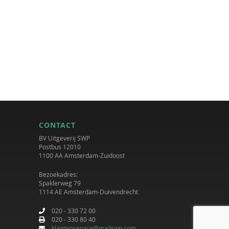
CONTACT
BV Uitgeverij SWP
Postbus 12010
1100 AA Amsterdam-Zuidoost
Bezoekadres:
Spaklerweg 79
1114 AE Amsterdam-Duivendrecht
020 - 330 72 00
020 - 330 80 40
klantenservice@mailswp.com