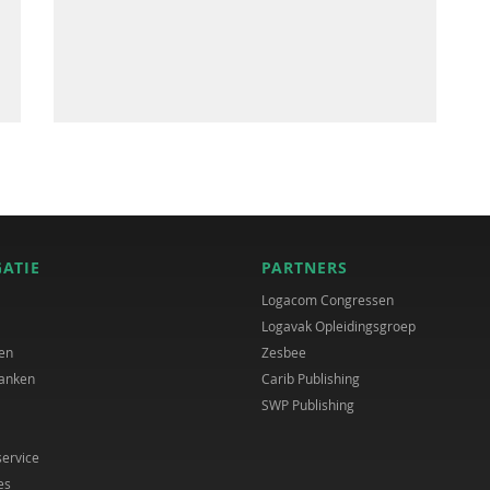
GATIE
PARTNERS
Logacom Congressen
Logavak Opleidingsgroep
en
Zesbee
anken
Carib Publishing
SWP Publishing
service
es