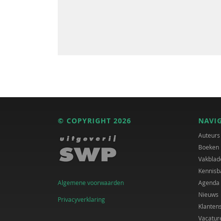
© COPYRIGHT 2026
NAVI
Auteurs
Boeken
Vakblad
Kennisb
Algemene voorwaarden
Agenda
Nieuws
Privacyverklaring
Klanten
Vacatur