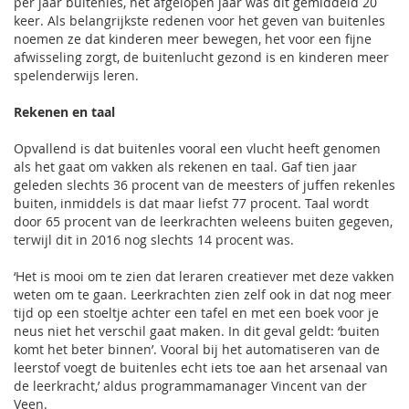
per jaar buitenles, het afgelopen jaar was dit gemiddeld 20
keer. Als belangrijkste redenen voor het geven van buitenles
noemen ze dat kinderen meer bewegen, het voor een fijne
afwisseling zorgt, de buitenlucht gezond is en kinderen meer
spelenderwijs leren.
Rekenen en taal
Opvallend is dat buitenles vooral een vlucht heeft genomen
als het gaat om vakken als rekenen en taal. Gaf tien jaar
geleden slechts 36 procent van de meesters of juffen rekenles
buiten, inmiddels is dat maar liefst 77 procent. Taal wordt
door 65 procent van de leerkrachten weleens buiten gegeven,
terwijl dit in 2016 nog slechts 14 procent was.
‘Het is mooi om te zien dat leraren creatiever met deze vakken
weten om te gaan. Leerkrachten zien zelf ook in dat nog meer
tijd op een stoeltje achter een tafel en met een boek voor je
neus niet het verschil gaat maken. In dit geval geldt: ‘buiten
komt het beter binnen’. Vooral bij het automatiseren van de
leerstof voegt de buitenles echt iets toe aan het arsenaal van
de leerkracht,’ aldus programmamanager Vincent van der
Veen.