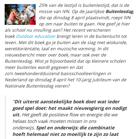
25% van de lestijd is buitenlestijd, dat is de
missie van IVN. Op de jaarlijkse
Buitenlesdag
,
die op dinsdag 8 april plaatsvindt, roept IVN
op om naar buiten te gaan. Hoe geef je hier
als school nu invulling aan? Het recent verschenen
boek
Outdoor education
brengt leren in de buitenlucht tot
leven. Met dit boek ga je buiten aan de slag met wiskunde,
wereldoriëntatie, taal en muzische vorming. In dit
nieuwsbericht meer over boek, maar ook over de
Buitenlesdag. Wist je bijvoorbeeld dat op kleinere scholen
meer buitenles wordt gegeven en dat
zo'n tweehonderdduizend basisschoolleerlingen in
Nederland op dinsdag 8 april het 10-jarig jubileum van de
Nationale Buitenlesdag vieren?
"
Dit uiterst aanstekelijke boek doet wat ieder
goed spel doet: het maakt nieuwsgierig en nodigt
uit.
Het geeft de positieve flow en energie die we
helaas toch vaak moeten missen in ons
onderwijs.
Spel en onderwijs: die combinatie
hoeft helemaal niet zo moeilijk te zijn zo laat