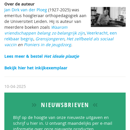
Over de auteur
Jan Dirk van der Ploeg
(1927-2025) was
emeritus hoogleraar orthopedagogiek aan
de Universiteit Leiden. Hij is auteur van
meerdere boeken zoals
Waarom
vriendschappen belang zo belangrijk zijn
,
Veerkracht, een
rekbaar begrip
,
Grensjongeren
,
Het zelfbeeld als sociaal
vaccin
en
Pioniers in de jeugdzorg
.
Lees meer & bestel
Het ideale plaatje
Bekijk hier het inkijkexemplaar
10-04-2025
NIEUWSBRIEVEN
Blijf op de hoogte van onze nieuwste uitgaven en
schrijf u hier in. U ontvangt maandelijks per e-mail
informatie over onze nieuwste producten.