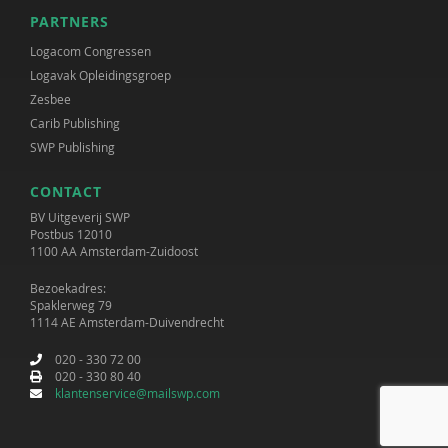
PARTNERS
Logacom Congressen
Logavak Opleidingsgroep
Zesbee
Carib Publishing
SWP Publishing
CONTACT
BV Uitgeverij SWP
Postbus 12010
1100 AA Amsterdam-Zuidoost
Bezoekadres:
Spaklerweg 79
1114 AE Amsterdam-Duivendrecht
020 - 330 72 00
020 - 330 80 40
klantenservice@mailswp.com