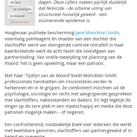
dagen. Deze cijfers maken pijnlijk duidelijk
dat femicide - de ultieme uiting van
structureel huiselijk geweld - een
sluimerende epidemie is.
Hoogleraar publieke bescherming
Jane Monckton-Smith
,
voormalig politieagent én moeder van een dochter die
slachtoffer werd van dwingende controle ontrafelt in haar
baanbrekende werk de acht fasen die voorafgaan aan
partnerdoding. Van snelle toewijding tot planning van de
moord: het is geen opwelling, maar een patroon.
Met haar '
Tijdlijn van de Moord
' biedt Monckton-Smith
professionals handvatten om risicorelaties eerder te
herkennen én in te grijpen. Ze combineert inzichten uit de
psychologie, sociologie en recht met aangrijpende gesprekken
met slachtoffers, nabestaanden en daders. En legt tegelijk de
vinger op de zere plek in een maatschappij en media die deze
patronen mogelijk maken – of negeren.
Een confronterend, noodzakelijk boek voor iedereen die werkt
met kwetsbare gezinnen, slachtoffers van partnergeweld of in
beleid en preventie.