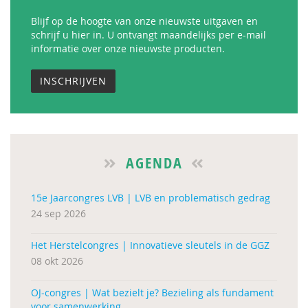
Blijf op de hoogte van onze nieuwste uitgaven en
schrijf u hier in. U ontvangt maandelijks per e-mail
informatie over onze nieuwste producten.
INSCHRIJVEN
AGENDA
15e Jaarcongres LVB | LVB en problematisch gedrag
24 sep 2026
Het Herstelcongres | Innovatieve sleutels in de GGZ
08 okt 2026
OJ-congres | Wat bezielt je? Bezieling als fundament
voor samenwerking