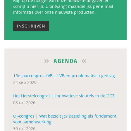
Blijf op de hoogte van onze nieuwste uitgaven en
schrijf u hier in. U ontvangt maandelijks per e-mail
informatie over onze nieuwste producten.
INSCHRIJVEN
AGENDA
15e Jaarcongres LVB | LVB en problematisch gedrag
24 sep 2026
Het Herstelcongres | Innovatieve sleutels in de GGZ
08 okt 2026
OJ-congres | Wat bezielt je? Bezieling als fundament
voor samenwerking
30 okt 2026