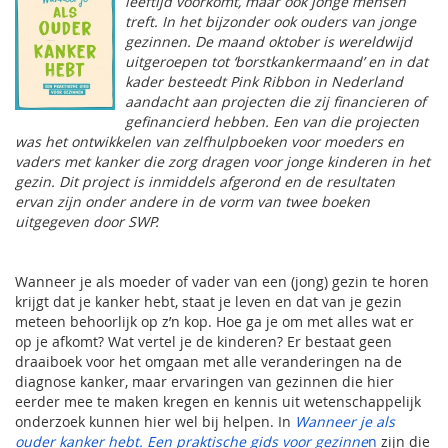
leeftijd voorkomt, maar ook jonge mensen
treft. In het bijzonder ook ouders van jonge
gezinnen. De maand oktober is wereldwijd
uitgeroepen tot ‘borstkankermaand’ en in dat
kader besteedt Pink Ribbon in Nederland
aandacht aan projecten die zij financieren of
gefinancierd hebben. Een van die projecten
was het ontwikkelen van zelfhulpboeken voor moeders en
vaders met kanker die zorg dragen voor jonge kinderen in het
gezin. Dit project is inmiddels afgerond en de resultaten
ervan zijn onder andere in de vorm van twee boeken
uitgegeven door SWP.
Wanneer je als moeder of vader van een (jong) gezin te horen
krijgt dat je kanker hebt, staat je leven en dat van je gezin
meteen behoorlijk op z’n kop. Hoe ga je om met alles wat er
op je afkomt? Wat vertel je de kinderen? Er bestaat geen
draaiboek voor het omgaan met alle veranderingen na de
diagnose kanker, maar ervaringen van gezinnen die hier
eerder mee te maken kregen en kennis uit wetenschappelijk
onderzoek kunnen hier wel bij helpen. In
Wanneer je als
ouder kanker hebt. Een praktische gids voor gezinne
n
zijn die