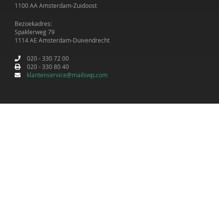
1100 AA Amsterdam-Zuidoost
Bezoekadres:
Spaklerweg 79
1114 AE Amsterdam-Duivendrecht
020 - 330 72 00
020 - 330 80 40
klantenservice@mailswp.com