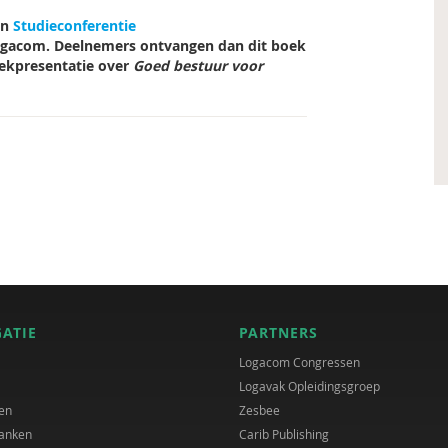
en
Studieconferentie
ogacom. Deelnemers ontvangen dan dit boek
oekpresentatie over
Goed bestuur voor
GATIE
PARTNERS
Logacom Congressen
Logavak Opleidingsgroep
en
Zesbee
anken
Carib Publishing