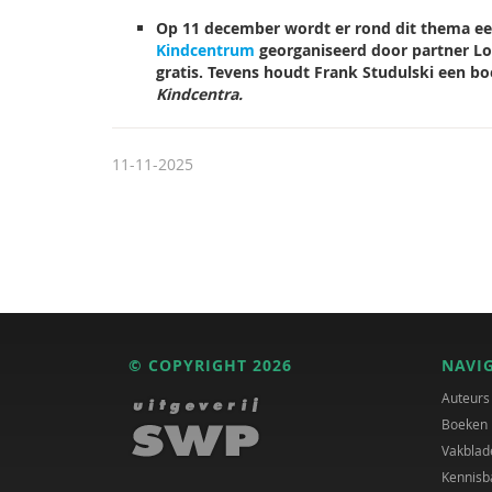
Op 11 december wordt er rond dit thema e
Kindcentrum
georganiseerd door partner L
gratis. Tevens houdt Frank Studulski een b
Kindcentra
.
11-11-2025
© COPYRIGHT 2026
NAVI
Auteurs
Boeken
Vakblad
Kennisb