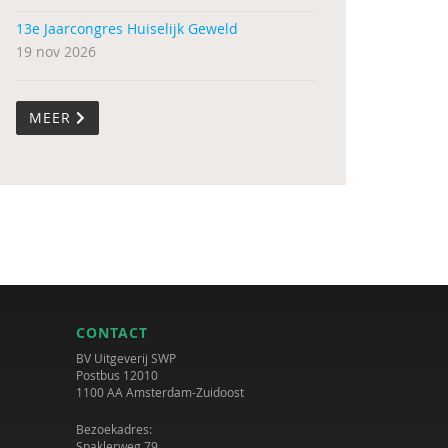
13e Jaarcongres Huiselijk Geweld
19 nov 2026
MEER
CONTACT
BV Uitgeverij SWP
Postbus 12010
1100 AA Amsterdam-Zuidoost
Bezoekadres:
Spaklerweg 79