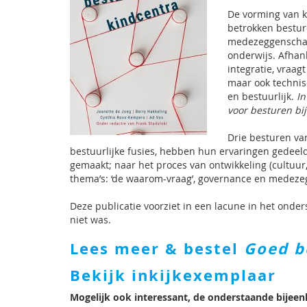
De vorming van k
betrokken bestur
medezeggenschap
onderwijs. Afhan
integratie, vraag
maar ook technisc
en bestuurlijk.
In
voor besturen bij
Drie besturen va
bestuurlijke fusies, hebben hun ervaringen gedeeld
gemaakt; naar het proces van ontwikkeling (cultuur,
thema’s: ‘de waarom-vraag’, governance en medez
Deze publicatie voorziet in een lacune in het ond
niet was.
Lees meer & bestel
Goed b
Bekijk inkijkexemplaar
Mogelijk ook interessant, de onderstaande bijee