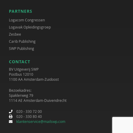
PARTNERS
Logacom Congressen
Logavak Opleidingsgroep
Zesbee
Carib Publishing
SWP Publishing
CONTACT
BV Uitgeverij SWP
Postbus 12010
1100 AA Amsterdam-Zuidoost
Bezoekadres:
Spaklerweg 79
1114 AE Amsterdam-Duivendrecht
020 - 330 72 00
020 - 330 80 40
klantenservice@mailswp.com