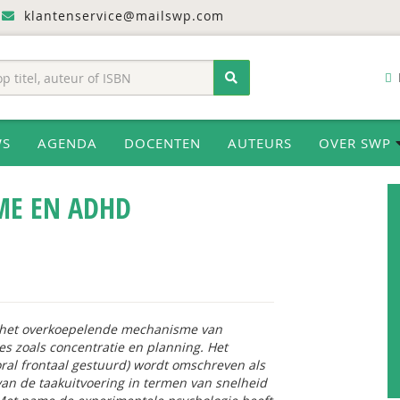
klantenservice@mailswp.com
WS
AGENDA
DOCENTEN
AUTEURS
OVER SWP
ME EN ADHD
s het overkoepelende mechanisme van
es zoals concentratie en planning. Het
al frontaal gestuurd) wordt omschreven als
van de taakuitvoering in termen van snelheid