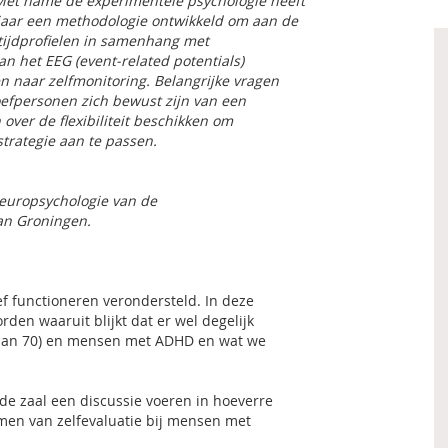
Met name de experimentele psychologie heeft
jaar een methodologie ontwikkeld om aan de
tijdprofielen in samenhang met
n het EEG (event-related potentials)
n naar zelfmonitoring. Belangrijke vragen
roefpersonen zich bewust zijn van een
over de flexibiliteit beschikken om
trategie aan te passen.
neuropsychologie van de
van Groningen.
ef functioneren verondersteld. In deze
den waaruit blijkt dat er wel degelijk
r dan 70) en mensen met ADHD en wat we
 de zaal een discussie voeren in hoeverre
en van zelfevaluatie bij mensen met