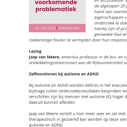
en accuratesse. 
de afgelopen 20 
hand van reactie
eigenschappen va
onderzoek te doe
hierbij zijn of p
gemaakte fout en 
toekomstige fouten te vermijden door hun responss
Lezing
Jaap van Meere,
emeritus professor in de bio- en 
ontwikkelingsstoornissen aan de Rijksuniversiteit 
Zelfmonitoren bij autisme en ADHD
Bij autisme en ADHD worden deficits in het executi
bijdrage zullen onderzoeksresultaten besproken wor
verschillen zijn bij mensen met autisme (IQ hoge
daaruit kunnen afleiden.
Jaap van Meere vertelt u hier meer over en zal met
therapeutisch in gezoemd kan worden op deze vorm
autisme en ADHD.