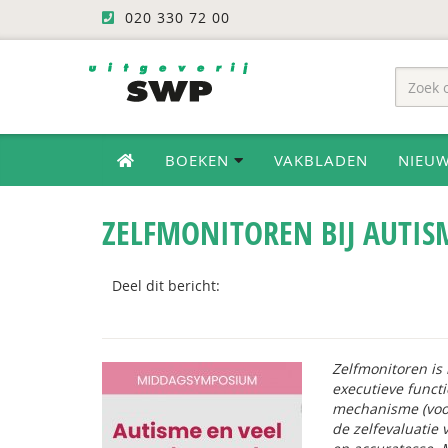
020 330 72 00
BOEKEN
VAKBLADEN
NIEU
ZELFMONITOREN BIJ AUTIS
Deel dit bericht:
Zelfmonitoren i
executieve functi
mechanisme (voor
de zelfevaluatie 