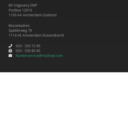
BV Uitgeverij SWP
Postbus 12010
1100 AA Amsterdam-Zuidoost
Bezoekadres:
Spaklerweg 79
1114 AE Amsterdam-Duivendrecht
020 - 330 72 00
020 - 330 80 40
klantenservice@mailswp.com