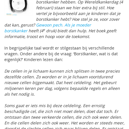
borstkanker hebben. Op Wereldkankerdag (4
februari) staan we hier extra bij stil. Hoe
vertel je bijvoorbeeld aan je kinderen dat je
borstkanker hebt? Hoe stel je ze, voor zover
dat kan, gerust?
Gewoon pech. Als je moeder
e
borstkanker
heeft (4
druk) biedt dan hulp. Het boek geeft
informatie, troost en hoop voor de toekomst.
In begrijpelijke taal wordt er stilgestaan bij verschillende
vragen. Onder andere bij de vraag: ‘Borstkanker, wat is dat
eigenlijk?’ Kinderen lezen dan:
De cellen in je lichaam kunnen zich splitsen in twee precies
dezelfde cellen. Zo worden er in je lichaam voortdurend
nieuwe cellen bijgemaakt. Dat heet celdeling. Het gebeurt
miljoenen keren per dag, volgens bepaalde regels en alleen
als het nodig is.
Soms gaat er iets mis bij deze celdeling. Een ernstig
beschadigde cel, die zich niet moet delen, doet dat toch. Er
ontstaan dan twee verkeerde cellen, die zich ook weer delen.
En die cellen delen zich ook weer. Het worden er steeds meer,
doordat de slechte cellen zich maar blijven delen. Er ontstaat