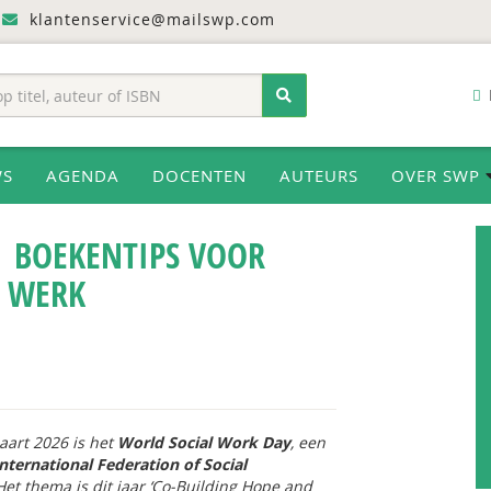
klantenservice@mailswp.com
WS
AGENDA
DOCENTEN
AUTEURS
OVER SWP
| BOEKENTIPS VOOR
L WERK
art 2026 is het
World Social Work Day
, een
nternational Federation of Social
Het thema is dit jaar ‘Co-Building Hope and