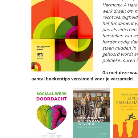
Harmony: A Haramb
werk draait om m
rechtvaardighei
het fundament va
pas als iedereen 
herstellen van v
harder nodig dan 
staan midden in 
gehoord wordt en
politieke muren 
Ga met deze waa
aantal boekentips verzameld voor je verzameld.