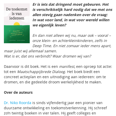
Er is iets dat dringend moet gebeuren. Het
is verschrikkelijk hard nodig dat we met ons
allen stevig gaan nadenken over de vraag:
In wat voor land, in wat voor wereld willen
we eigenlijk leven?
En dan niet alleen wij
nu
, maar ook –
vooral
–
onze klein- en achterkleinkinderen, zelfs in
Deep Time
. En niet zomaar ieder mens apart,
maar juist wij allemaal samen.
Wat is er, dat ons verbindt? Waar dromen wij van?
Daarvoor is dit boek. Het is een
manifest
, een oproep tot actie:
tot een
Maatschappijbrede Dialoog
. Het boek biedt een
concreet actieplan en een uitnodiging aan iedereen: om te
dromen, en die gedeelde droom werkelijkheid te maken.
Over de auteurs
Dr. Niko Roorda
is sinds vijfendertig jaar een pionier van
duurzame ontwikkeling en toekomstverkenning. Hij schreef
zo’n twintig boeken in vier talen. Hij geeft colleges en