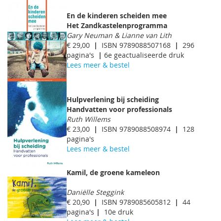
En de kinderen scheiden mee
Het Zandkastelenprogramma
Gary Neuman & Lianne van Lith
€ 29,00
|
ISBN 9789088507168
|
296
pagina's
|
6e geactualiseerde druk
Lees meer & bestel
Hulpverlening bij scheiding
Handvatten voor professionals
Ruth Willems
€ 23,00
|
ISBN 9789088508974
|
128
pagina's
Lees meer & bestel
Kamil, de groene kameleon
Daniëlle Steggink
€ 20,90
|
ISBN 9789085605812
|
44
pagina's
|
10e druk