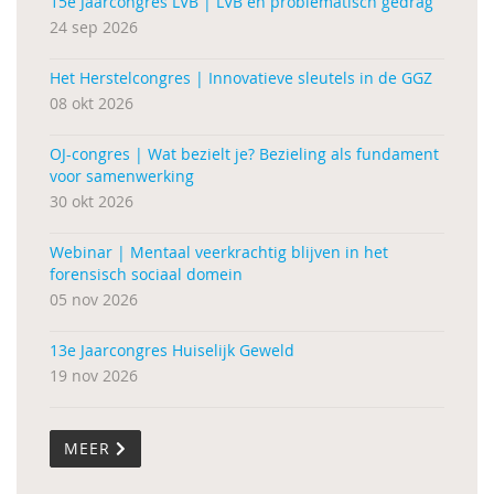
15e Jaarcongres LVB | LVB en problematisch gedrag
24 sep 2026
Het Herstelcongres | Innovatieve sleutels in de GGZ
08 okt 2026
OJ-congres | Wat bezielt je? Bezieling als fundament
voor samenwerking
30 okt 2026
Webinar | Mentaal veerkrachtig blijven in het
forensisch sociaal domein
05 nov 2026
13e Jaarcongres Huiselijk Geweld
19 nov 2026
MEER