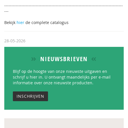
-----------------------------------------------------------------------------------
---
Bekijk
hier
de complete catalogus
28-05-2026
NIEUWSBRIEVEN
Blijf op de hoogte van onze nieuwste uitgaven en
schrijf u hier in. U ontvangt maandelijks per e-mail
informatie over onze nieuwste producten.
INSCHRIJVEN