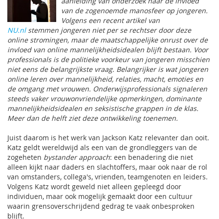
aanleiding van onderzoek naar de invloed
van de zogenoemde manosfeer op jongeren.
Volgens een recent artikel van
NU.nl
stemmen jongeren niet per se rechtser door deze
online stromingen, maar de maatschappelijke onrust over de
invloed van online mannelijkheidsidealen blijft bestaan. Voor
professionals is de politieke voorkeur van jongeren misschien
niet eens de belangrijkste vraag. Belangrijker is wat jongeren
online leren over mannelijkheid, relaties, macht, emoties en
de omgang met vrouwen. Onderwijsprofessionals signaleren
steeds vaker vrouwonvriendelijke opmerkingen, dominante
mannelijkheidsidealen en seksistische grappen in de klas.
Meer dan de helft ziet deze ontwikkeling toenemen.
Juist daarom is het werk van Jackson Katz relevanter dan ooit.
Katz geldt wereldwijd als een van de grondleggers van de
zogeheten
bystander approach
: een benadering die niet
alleen kijkt naar daders en slachtoffers, maar ook naar de rol
van omstanders, collega's, vrienden, teamgenoten en leiders.
Volgens Katz wordt geweld niet alleen gepleegd door
individuen, maar ook mogelijk gemaakt door een cultuur
waarin grensoverschrijdend gedrag te vaak onbesproken
blijft.