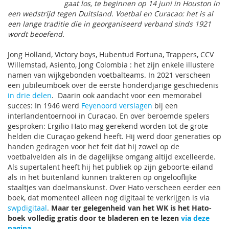
gaat los, te beginnen op 14 juni in Houston in
een wedstrijd tegen Duitsland. Voetbal en Curacao: het is al
een lange traditie die in georganiseerd verband sinds 1921
wordt beoefend.
Jong Holland, Victory boys, Hubentud Fortuna, Trappers, CCV
Willemstad, Asiento, Jong Colombia : het zijn enkele illustere
namen van wijkgebonden voetbalteams. In 2021 verscheen
een jubileumboek over de eerste honderdjarige geschiedenis
in drie delen
. Daarin ook aandacht voor een memorabel
succes: In 1946 werd
Feyenoord verslagen
bij een
interlandentoernooi in Curacao. En over beroemde spelers
gesproken: Ergilio Hato mag gerekend worden tot de grote
helden die Curaçao gekend heeft. Hij werd door generaties op
handen gedragen voor het feit dat hij zowel op de
voetbalvelden als in de dagelijkse omgang altijd excelleerde.
Als supertalent heeft hij het publiek op zijn geboorte-eiland
als in het buitenland kunnen trakteren op ongelooflijke
staaltjes van doelmanskunst. Over Hato verscheen eerder een
boek, dat momenteel alleen nog digitaal te verkrijgen is via
swpdigitaal
.
Maar ter gelegenheid van het WK is het Hato-
boek volledig gratis door te bladeren en te lezen
via deze
pagina.