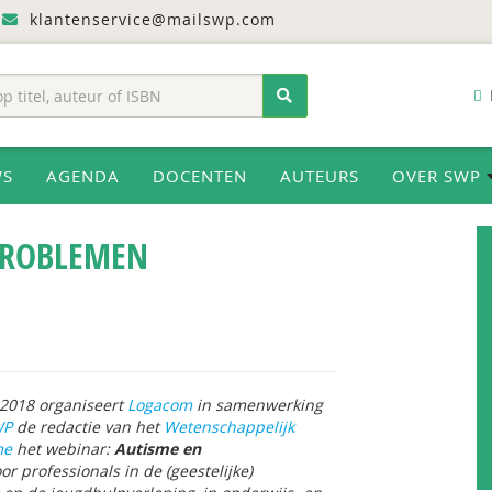
klantenservice@mailswp.com
WS
AGENDA
DOCENTEN
AUTEURS
OVER SWP
PROBLEMEN
 2018 organiseert
Logacom
in samenwerking
WP
de redactie van het
Wetenschappelijk
me
het webinar:
Autisme en
or professionals in de (geestelijke)