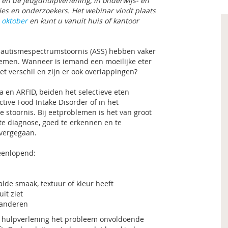
en de jeugdhulpverlening, in onderwijs- en
ies en onderzoekers. Het webinar vindt plaats
 oktober
en kunt u vanuit huis of kantoor
autismespectrumstoornis (ASS) hebben vaker
lemen. Wanneer is iemand een moeilijke eter
t verschil en zijn er ook overlappingen?
 en ARFID, beiden het selectieve eten
tive Food Intake Disorder of in het
 stoornis. Bij eetproblemen is het van groot
te diagnose, goed te erkennen en te
overgegaan.
teenlopend:
alde smaak, textuur of kleur heeft
it ziet
eranderen
e hulpverlening het probleem onvoldoende