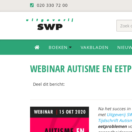
020 330 72 00
BOEKEN
VAKBLADEN
NIEU
WEBINAR AUTISME EN EET
Deel dit bericht:
Na het succes in
met
Uitgeverij S
Tijdschrift Autis
eetproblemen
vo