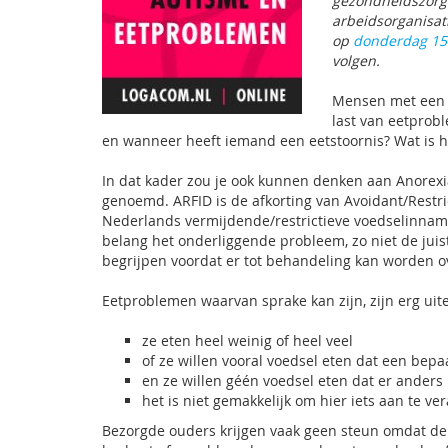
gezondheidszorg 
arbeidsorganisat
op
donderdag 15
volgen.
Mensen met een 
last van eetprob
en wanneer heeft iemand een eetstoornis? Wat is he
In dat kader zou je ook kunnen denken aan Anorexia
genoemd. ARFID is de afkorting van Avoidant/Restric
Nederlands vermijdende/restrictieve voedselinname
belang het onderliggende probleem, zo niet de juis
begrijpen voordat er tot behandeling kan worden 
Eetproblemen waarvan sprake kan zijn, zijn erg ui
ze eten heel weinig of heel veel
of ze willen vooral voedsel eten dat een bepa
en ze willen géén voedsel eten dat er anders u
het is niet gemakkelijk om hier iets aan te v
Bezorgde ouders krijgen vaak geen steun omdat d