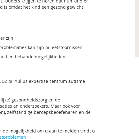
. Ouders krijgen te horen dat hun kind er
nd is omdat het kind een gezond gewicht
er zijn
roblematiek kan zijn bij eetstoornissen
anbod en behandelmogelijkheden
 GGZ bij Yulius expertise centrum autisme
elijke) gezondheidszorg en de
isaties en onderzoekers. Maar ook voor
en), zelfstandige beroepsbeoefenaren en de
n de mogelijkheid om u aan te melden vindt u
eetproblemen