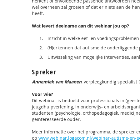
herkent of onvoldoende passende antwoorden heeft
wel overheen zal groeien of dat er niets aan de ha
heeft.
Wat levert deelname aan dit webinar jou op?
Inzicht in welke eet- en voedingsproblemen 
(H)erkennen dat autisme de onderliggende p
Uitwisseling van mogelijke interventies, a
Spreker
Annemiek van Maanen
, verpleegkundig specialist
Voor wie?
Dit webinar is bedoeld voor professionals in (geest
jeugdhulpverlening, in onderwijs- en arbeidsorgan
studenten (psychologie, orthopedagogiek, medicijn
geïnteresseerde ouder.
Meer informatie over het programma, de spreker e
op
www.webinar.logacom.nl/webinar-autisme-en-