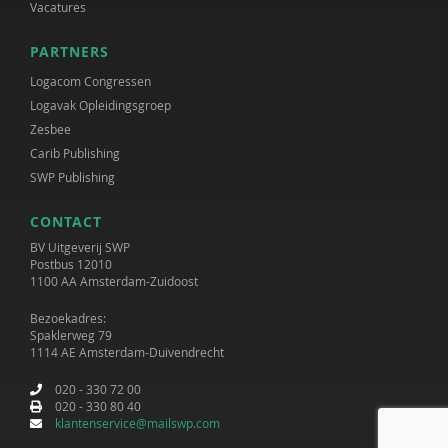
Vacatures
PARTNERS
Logacom Congressen
Logavak Opleidingsgroep
Zesbee
Carib Publishing
SWP Publishing
CONTACT
BV Uitgeverij SWP
Postbus 12010
1100 AA Amsterdam-Zuidoost
Bezoekadres:
Spaklerweg 79
1114 AE Amsterdam-Duivendrecht
020 - 330 72 00
020 - 330 80 40
klantenservice@mailswp.com