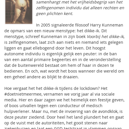
samenhangt met het vrijheidsbegrip van het
zelfingenomen individu dat alleen rechten en
geen plichten kent.
In 2005 signaleerde filosoof Harry Kunneman
de opmars van een nieuw menstype: het dikke-ik. Dit
menstype, schreef Kunneman in zijn boek
Voorbij het dikke-ik
,
is zelfingenomen, laat zich aan niets en niemand iets gelegen
liggen en gaat ellebogend door het leven. Dit hoogst
autonome individu is eigenlijk gelijk een peuter: in de ban
van een aantal primaire begeertes en in de veronderstelling
dat de buitenwereld bestaat om hem of haar in dezen te
bedienen. En och, wat wordt het boos wanneer die wereld om
een geheel andere as blijkt te draaien.
Hoe vergaat het het dikke-ik tijdens de lockdown? Het
#doetnietmeermee, vernamen we vorig jaar al via sociale
media. Hier en daar zagen we het heimelijk een feestje geven,
of boos uitvallen tegen een conducteur of medisch
hulpverlener. Maar nu, met de invoering van de avondklok, is
deze peuter ziedend. Door heel het land plundert het en gaat
op de vuist met de autoriteiten, het gooit stenen naar
ziekenhuizen en laat een GGD-teststraat in vlammen opgaan.