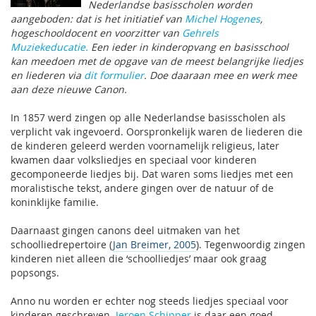
Nederlandse basisscholen worden
aangeboden: dat is het initiatief van
Michel Hogenes
,
hogeschooldocent en voorzitter van
Gehrels
Muziekeducatie.
Een ieder in kinderopvang en basisschool
kan meedoen met de opgave van de meest belangrijke liedjes
en liederen via
dit formulier
. Doe daaraan mee en werk mee
aan deze nieuwe Canon.
In 1857 werd zingen op alle Nederlandse basisscholen als
verplicht vak ingevoerd. Oorspronkelijk waren de liederen die
de kinderen geleerd werden voornamelijk religieus, later
kwamen daar volksliedjes en speciaal voor kinderen
gecomponeerde liedjes bij. Dat waren soms liedjes met een
moralistische tekst, andere gingen over de natuur of de
koninklijke familie.
Daarnaast gingen canons deel uitmaken van het
schoolliedrepertoire (
Jan Breimer, 2005
). Tegenwoordig zingen
kinderen niet alleen die ‘schoolliedjes’ maar ook graag
popsongs.
Anno nu worden er echter nog steeds liedjes speciaal voor
kinderen geschreven.
Jeroen Schipper
is daar een goed