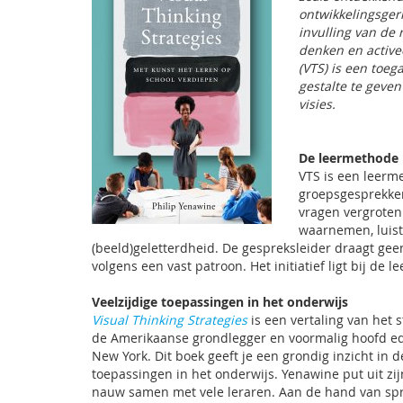
ontwikkelingsger
invulling van de r
denken en activee
(VTS) is een toeg
gestalte te geve
visies.
De leermethode
VTS is een leerme
groepsgesprekke
vragen vergroten
waarnemen, luist
(beeld)geletterdheid. De gespreksleider draagt geen
volgens een vast patroon. Het initiatief ligt bij de le
Veelzijdige toepassingen in het onderwijs
Visual Thinking Strategies
is een vertaling van het
de Amerikaanse grondlegger en voormalig hoofd e
New York. Dit boek geeft je een grondig inzicht in 
toepassingen in het onderwijs. Yenawine put uit zij
nauw samen met vele leraren. Aan de hand van spre