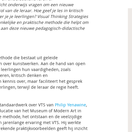
icht onderwijs vragen om een nieuwe
ol van de leraar. Hoe geef je les in kritisch
r je je leerlingen? Visual Thinking Strategies
ankelijke en praktische methode die helpt om
n aan deze nieuwe pedagogisch-didactische
thode die bestaat uit geleide
n over kunstwerken. Aan de hand van open
 leerlingen hun vaardigheden, zoals
eren, kritisch denken en
 kennis over, maar faciliteert het gesprek
erlingen, terwijl de leraar de regie heeft.
 standaardwerk over VTS van
Philip Yenawine
,
ducatie van het Museum of Modern Art in
de methode, het ontstaan en de veelzijdige
n jarenlange ervaring met VTS. Hij werkte
kende praktijkvoorbeelden geeft hij inzicht