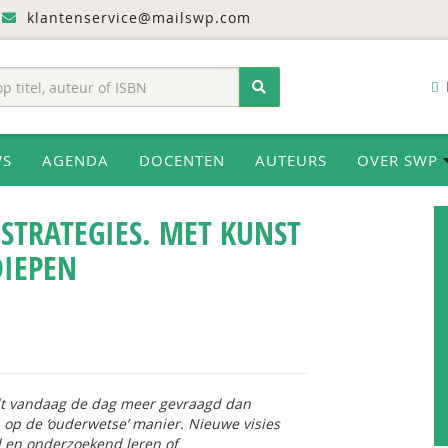
klantenservice@mailswp.com
WS
AGENDA
DOCENTEN
AUTEURS
OVER SWP
STRATEGIES. MET KUNST
DIEPEN
dt vandaag de dag meer gevraagd dan
n op de ‘ouderwetse’ manier. Nieuwe visies
 en onderzoekend leren of