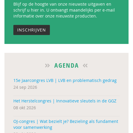
Blijf op de hoogte van onze nieuwste uitgaven en
schrijf u hier in. U ontvangt maandelijks per e-mail
informatie over onze nieuwste producten.
INSCHRIJVEN
AGENDA
15e Jaarcongres LVB | LVB en problematisch gedrag
24 sep 2026
Het Herstelcongres | Innovatieve sleutels in de GGZ
08 okt 2026
OJ-congres | Wat bezielt je? Bezieling als fundament
voor samenwerking