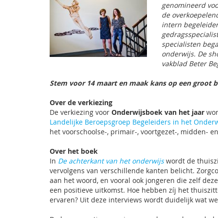
genomineerd vo
de overkoepelend
intern begeleide
gedragsspecialist
specialisten bega
onderwijs. De sho
vakblad Beter Be
Stem voor 14 maart en maak kans op een groot 
Over de verkiezing
De verkiezing voor
Onderwijsboek van het jaar
word
Landelijke Beroepsgroep Begeleiders in het Onderw
het voorschoolse-, primair-, voortgezet-, midden- 
Over het boek
In
De achterkant van het onderwijs
wordt de thuisz
vervolgens van verschillende kanten belicht. Zorg
aan het woord, en vooral ook jongeren die zelf dez
een positieve uitkomst. Hoe hebben zíj het thuisz
ervaren? Uit deze interviews wordt duidelijk wat we