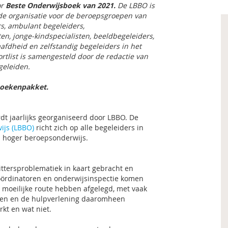
or
Beste Onderwijsboek van 2021.
De LBBO is
e organisatie voor de beroepsgroepen van
rs, ambulant begeleiders,
en, jonge-kindspecialisten, beeldbegeleiders,
afdheid en zelfstandig begeleiders in het
rtlist is samengesteld door de redactie van
geleiden.
boekenpakket.
t jaarlijks georganiseerd door LBBO. De
ijs (LBBO)
richt zich op alle begeleiders in
en hoger beroepsonderwijs.
ittersproblematiek in kaart gebracht en
coördinatoren en onderwijsinspectie komen
e moeilijke route hebben afgelegd, met vaak
itten en de hulpverlening daaromheen
rkt en wat niet.