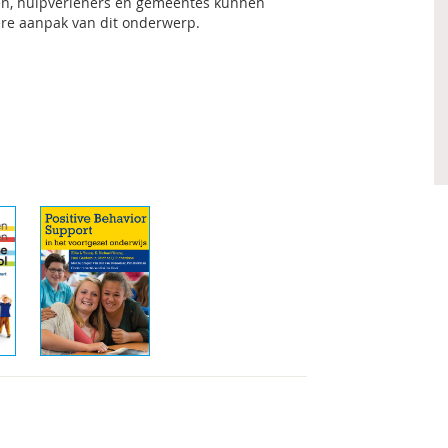
len, hulpverleners en gemeentes kunnen
ere aanpak van dit onderwerp.