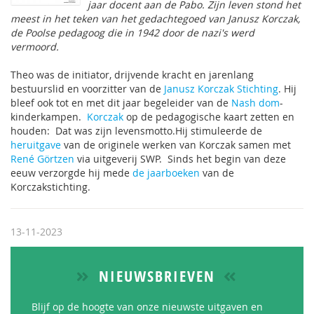
jaar docent aan de Pabo. Zijn leven stond het
meest in het teken van het gedachtegoed van Janusz Korczak,
de Poolse pedagoog die in 1942 door de nazi's werd
vermoord.
Theo was de initiator, drijvende kracht en jarenlang
bestuurslid en voorzitter van de
Janusz Korczak Stichting
. Hij
bleef ook tot en met dit jaar begeleider van de
Nash dom
-
kinderkampen.
Korczak
op de pedagogische kaart zetten en
houden: Dat was zijn levensmotto.Hij stimuleerde de
heruitgave
van de originele werken van Korczak samen met
René Görtzen
via uitgeverij SWP. Sinds het begin van deze
eeuw verzorgde hij mede
de jaarboeken
van de
Korczakstichting.
13-11-2023
NIEUWSBRIEVEN
Blijf op de hoogte van onze nieuwste uitgaven en