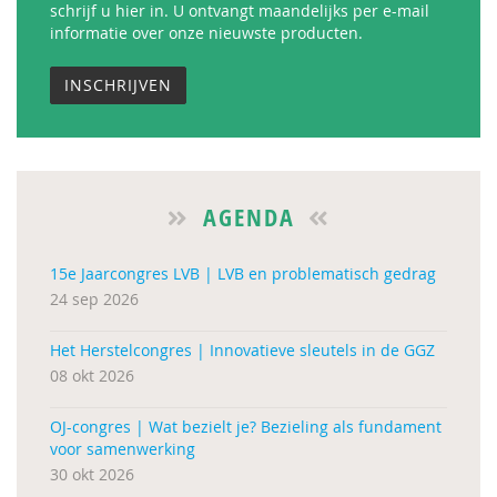
schrijf u hier in. U ontvangt maandelijks per e-mail
informatie over onze nieuwste producten.
INSCHRIJVEN
AGENDA
15e Jaarcongres LVB | LVB en problematisch gedrag
24 sep 2026
Het Herstelcongres | Innovatieve sleutels in de GGZ
08 okt 2026
OJ-congres | Wat bezielt je? Bezieling als fundament
voor samenwerking
30 okt 2026