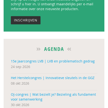
schrijf u hier in. U ontvangt maandelijks per e-mail
informatie over onze nieuwste producten.
INSCHRIJVEN
AGENDA
15e Jaarcongres LVB | LVB en problematisch gedrag
24 sep 2026
Het Herstelcongres | Innovatieve sleutels in de GGZ
08 okt 2026
OJ-congres | Wat bezielt je? Bezieling als fundament
voor samenwerking
30 okt 2026