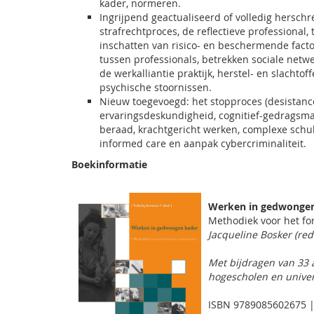
kader, normeren.
Ingrijpend geactualiseerd of volledig herschre
strafrechtproces, de reflectieve professional
inschatten van risico- en beschermende fac
tussen professionals, betrekken sociale netwerk
de werkalliantie praktijk, herstel- en slacht
psychische stoornissen.
Nieuw toegevoegd: het stopproces (desistance
ervaringsdeskundigheid, cognitief-gedragsma
beraad, krachtgericht werken, complexe schul
informed care en aanpak cybercriminaliteit.
Boekinformatie
Werken in gedwongen 
Methodiek voor het fo
Jacqueline Bosker (red
Met bijdragen van 33 
hogescholen en univer
ISBN 9789085602675 |