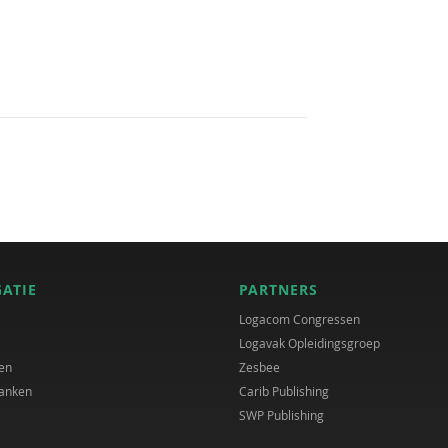
GATIE
PARTNERS
Logacom Congressen
Logavak Opleidingsgroep
en
Zesbee
anken
Carib Publishing
SWP Publishing