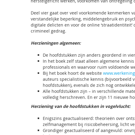
herstelgericht werken, voorkomen van ontregeling o
Deel vier gaat over veel voorkomende kenmerken van
verstandelijke beperking, middelengebruik en psyc
digitale delicten en voor de online ‘straatidentitei
crimineel gedrag.
Herzieningen algemeen:
De hoofdstukken zijn anders geordend in vier
In het boek zelf staat alleen algemene kennis 
professionals en waarvoor ruim voldoende w
Bij het boek hoort de website
www.werkening
auteurs specialistische kennis (bijvoorbeeld 
hoofdstukken), evenals de zich nog ontwikkel
Alle hoofdstukken zijn – in verschillende mat
volledig herschreven. En er zijn 11 nieuwe 
Herziening van de hoofdstukken in vogelvlucht:
Enigszins geactualiseerd: theorieën over onts
zelfmanagement bij risicobeheersing, licht ve
Grondiger geactualiseerd of aangevuld: onvri