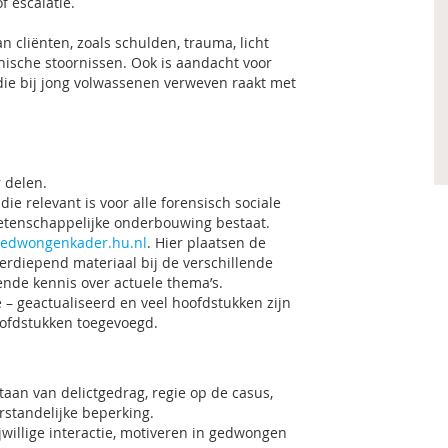
f escalatie.
 cliënten, zoals schulden, trauma, licht
hische stoornissen. Ook is aandacht voor
t’ die bij jong volwassenen verweven raakt met
 delen.
die relevant is voor alle forensisch sociale
etenschappelijke onderbouwing bestaat.
edwongenkader.hu.nl
. Hier plaatsen de
verdiepend materiaal bij de verschillende
ende kennis over actuele thema’s.
e – geactualiseerd en veel hoofdstukken zijn
hoofdstukken toegevoegd.
taan van delictgedrag, regie op de casus,
rstandelijke beperking.
jwillige interactie, motiveren in gedwongen