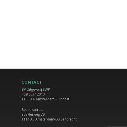
CONTACT
BV Uitgeverij SWP
Postbus 12010
1100 AA Amsterdam-Zuidoost
Bezoekadres:
Spaklerweg 79
1114 AE Amsterdam-Duivendrecht