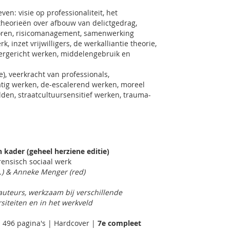
ven: visie op professionaliteit, het
, theorieën over afbouw van delictgedrag,
toren, risicomanagement, samenwerking
, inzet vrijwilligers, de werkalliantie theorie,
offergericht werken, middelengebruik en
), veerkracht van professionals,
tig werken, de-escalerend werken, moreel
den, straatcultuursensitief werken, trauma-
kader (geheel herziene editie)
rensisch sociaal werk
.) &
Anneke Menger (red)
auteurs, werkzaam bij verschillende
siteiten en in het werkveld
 496 pagina's | Hardcover |
7e compleet