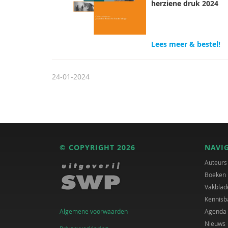
herziene druk 2024
Lees meer & bestel!
24-01-2024
© COPYRIGHT 2026
NAVI
Auteurs
Boeken
Vakblad
Kennisb
Algemene voorwaarden
Agenda
Nieuws